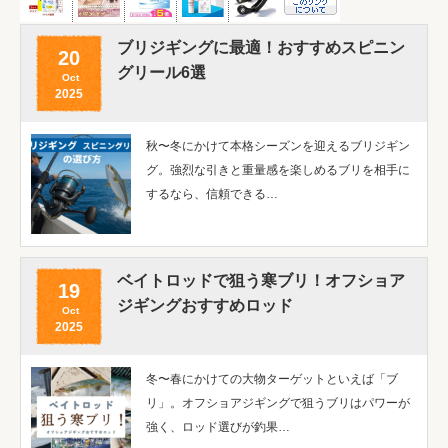
ブリジギングに最適！おすすめスピニン
20
グリール6選
Oct
2025
秋〜冬にかけて本格シーズンを迎えるブリジギン
グ。強烈な引きと重量感を楽しめるブリを相手に
するなら、信頼できる…
ベイトロッドで狙う寒ブリ！オフショア
19
ジギングおすすめロッド
Oct
2025
冬〜春にかけての大物ターゲットといえば「ブ
リ」。オフショアジギングで狙うブリはパワーが
強く、ロッド選びが釣果…