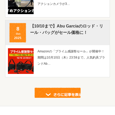
アクションカメラが3…
【10/10まで】Abu Garciaのロッド・リ
8
ール・バッグがセール価格に！
Oct
2025
Amazonの「プライム感謝祭セール」が開催中！
期間は10月10日（木）23:59まで。人気釣具ブラ
ンドAb…
示する