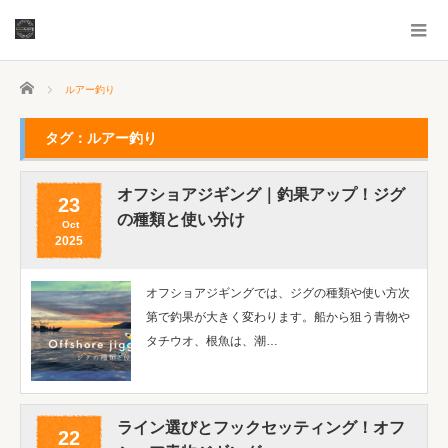
ホーム
ルアー釣り
タグ：ルアー釣り
オフショアジギング｜釣果アップ！ジグ
23
の種類と使い分け
Oct
2025
オフショアジギングでは、ジグの種類や使い方次
第で釣果が大きく変わります。船から狙う青物や
タチウオ、根魚は、潮…
ライン選びとフックセッティング！オフ
22