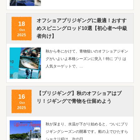
オフショアブリジギングに最適！おすす
18
めスピニングロッド10選【初心者〜中級
Oct
2025
者向け】
秋から冬にかけて、青物狙いのオフショアジギン
グがいよいよ本格シーズンに突入！特に ブリ は
人気ターゲットで、…
【ブリジギング】秋のオフショアはブ
16
リ！ジギングで青物を仕留めよう
Oct
2025
秋が深まり、水温が下がり始めると、ついにブリ
ジギングシーズンの開幕です。船の上でひたすら
シャクリ続け、次の日…