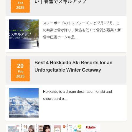
い｜春雪でスキルアップ
Feb
2025
スノーボードのトップシーズンは12月～2月。こ
の時期は雪が降り、気温も低くて雪質が最高！新
雪や圧雪バーンを思…
Best 4 Hokkaido Ski Resorts for an
20
Unforgettable Winter Getaway
Feb
2025
Hokkaido is a dream destination for ski and
snowboard e…