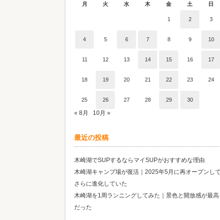
月
火
水
木
金
土
日
1
2
3
4
5
6
7
8
9
10
11
12
13
14
15
16
17
18
19
20
21
22
23
24
25
26
27
28
29
30
« 8月
10月 »
最近の投稿
木崎湖でSUPするならマイSUPがおすすめな理由
木崎湖キャンプ場が復活｜2025年5月に再オープンし
さらに進化していた
木崎湖を1周ランニングしてみた｜景色と開放感が最高
だった