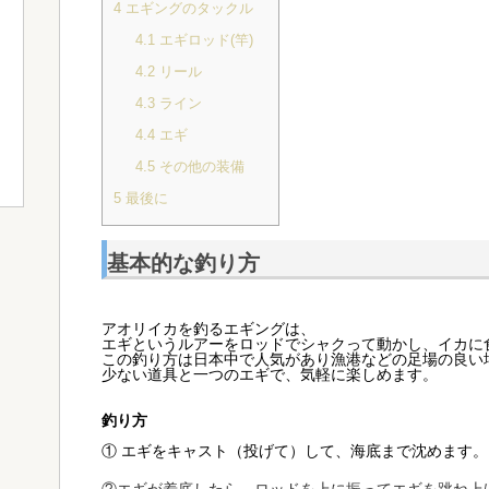
4
エギングのタックル
4.1
エギロッド(竿)
4.2
リール
4.3
ライン
4.4
エギ
4.5
その他の装備
5
最後に
基本的な釣り方
アオリイカを釣るエギングは、
エギというルアーをロッドでシャクって動かし、イカに
この釣り方は日本中で人気があり漁港などの足場の良い
少ない道具と一つのエギで、気軽に楽しめます。
釣り方
① エギをキャスト（投げて）して、海底まで沈めます。