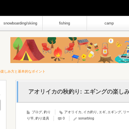
snowboarding/skiing
fishing
camp
の楽しみ方と基本的なポイント
アオリイカの秋釣り: エギングの楽し
ブログ
,
釣り
アオリイカ
,
イカ釣り
,
エギ
,
エギング
,
リ
り竿
,
釣り道具
0
sonarblog