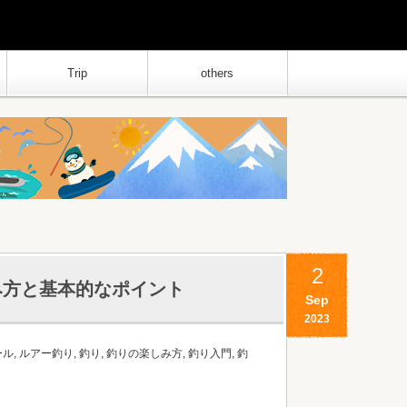
Trip
others
2
み方と基本的なポイント
Sep
2023
ール
,
ルアー釣り
,
釣り
,
釣りの楽しみ方
,
釣り入門
,
釣