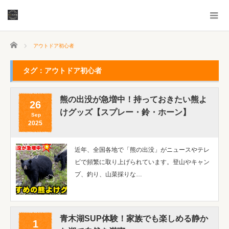
ホーム
アウトドア初心者
タグ：アウトドア初心者
熊の出没が急増中！持っておきたい熊よ
26
けグッズ【スプレー・鈴・ホーン】
Sep
2025
近年、全国各地で「熊の出没」がニュースやテレ
ビで頻繁に取り上げられています。登山やキャン
プ、釣り、山菜採りな…
青木湖SUP体験！家族でも楽しめる静か
1