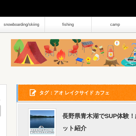
snowboarding/skiing
fishing
camp
タグ：アオ レイクサイド カフェ
長野県青木湖でSUP体験
ット紹介