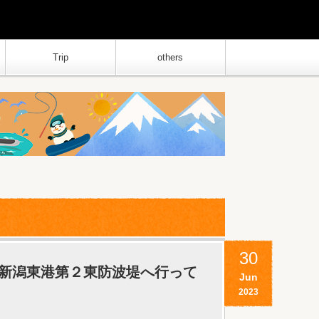
Trip
others
30
新潟東港第２東防波堤へ行って
Jun
2023