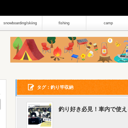
snowboarding/skiing
fishing
camp
タグ：釣り竿収納
釣り好き必見！車内で使え