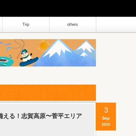
Trip
others
3
ンに備える！志賀高原〜菅平エリア
Sep
2025