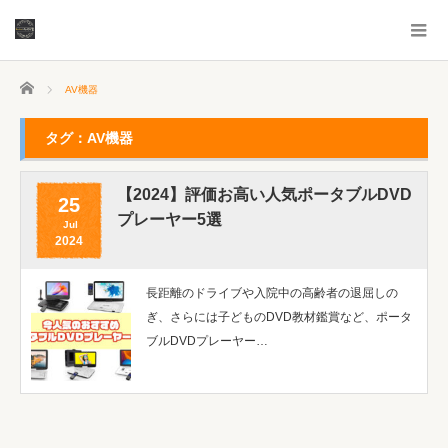
ホーム
AV機器
タグ：AV機器
【2024】評価お高い人気ポータブルDVD
25
プレーヤー5選
Jul
2024
長距離のドライブや入院中の高齢者の退屈しの
ぎ、さらには子どものDVD教材鑑賞など、ポータ
ブルDVDプレーヤー…