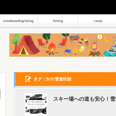
snowboarding/skiing
fishing
camp
タグ：SUV雪道性能
スキー場への道も安心！雪道