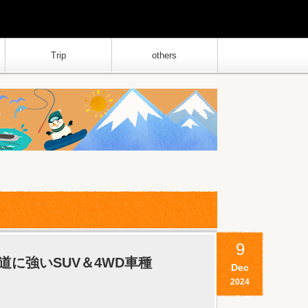
Trip
others
9
に強いSUV＆4WD車種
Dec
2024