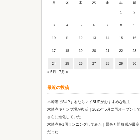
月
火
水
木
金
土
日
1
2
3
4
5
6
7
8
9
10
11
12
13
14
15
16
17
18
19
20
21
22
23
24
25
26
27
28
29
30
« 5月
7月 »
最近の投稿
木崎湖でSUPするならマイSUPがおすすめな理由
木崎湖キャンプ場が復活｜2025年5月に再オープンし
さらに進化していた
木崎湖を1周ランニングしてみた｜景色と開放感が最高
だった