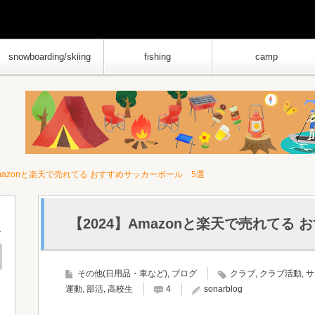
snowboarding/skiing
fishing
camp
Amazonと楽天で売れてる おすすめサッカーボール 5選
【2024】Amazonと楽天で売れてる
その他(日用品・車など)
,
ブログ
クラブ
,
クラブ活動
,
サ
運動
,
部活
,
高校生
4
sonarblog