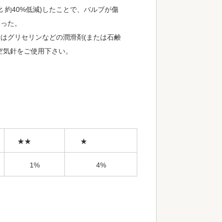
比 約40%低減)したことで、バルブが傷
なった。
はグリセリンなどの潤滑剤(または石鹸
空気針をご使用下さい。
★★
★
1%
4%