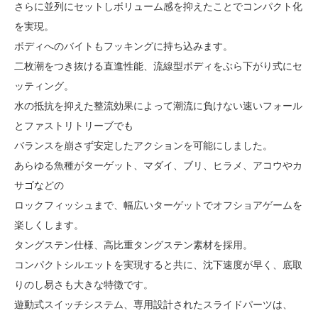
さらに並列にセットしボリューム感を抑えたことでコンパクト化
を実現。
ボディへのバイトもフッキングに持ち込みます。
二枚潮をつき抜ける直進性能、流線型ボディをぶら下がり式にセ
ッティング。
水の抵抗を抑えた整流効果によって潮流に負けない速いフォール
とファストリトリーブでも
バランスを崩さず安定したアクションを可能にしました。
あらゆる魚種がターゲット、マダイ、ブリ、ヒラメ、アコウやカ
サゴなどの
ロックフィッシュまで、幅広いターゲットでオフショアゲームを
楽しくします。
タングステン仕様、高比重タングステン素材を採用。
コンパクトシルエットを実現すると共に、沈下速度が早く、底取
りのし易さも大きな特徴です。
遊動式スイッチシステム、専用設計されたスライドパーツは、