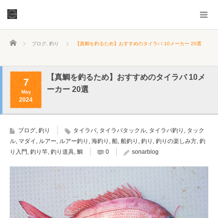
ホーム
ブログ
,
釣り
【真鯛を釣るため】おすすめのタイラバ 10メーカー 20選
【真鯛を釣るため】おすすめのタイラバ 10メ
7
ーカー 20選
May
2024
ブログ
,
釣り
タイラバ
,
タイラバタックル
,
タイラバ釣り
,
タック
ル
,
マダイ
,
ルアー
,
ルアー釣り
,
海釣り
,
船
,
船釣り
,
釣り
,
釣りの楽しみ方
,
釣
り入門
,
釣り竿
,
釣り道具
,
鯛
0
sonarblog