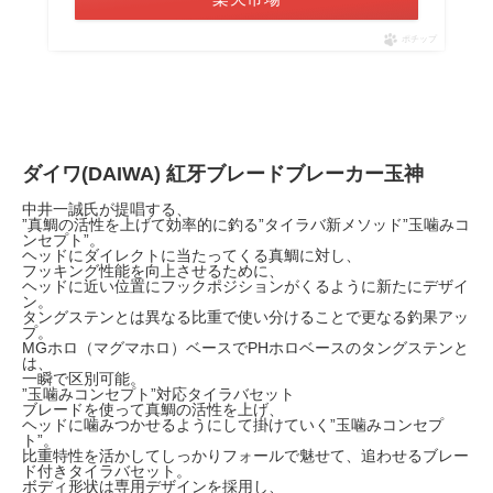
ポチップ
ダイワ(DAIWA) 紅牙ブレードブレーカー玉神
中井一誠氏が提唱する、
”真鯛の活性を上げて効率的に釣る”タイラバ新メソッド”玉噛みコ
ンセプト”。
ヘッドにダイレクトに当たってくる真鯛に対し、
フッキング性能を向上させるために、
ヘッドに近い位置にフックポジションがくるように新たにデザイ
ン。
タングステンとは異なる比重で使い分けることで更なる釣果アッ
プ。
MGホロ（マグマホロ）ベースでPHホロベースのタングステンと
は、
一瞬で区別可能。
”玉噛みコンセプト”対応タイラバセット
ブレードを使って真鯛の活性を上げ、
ヘッドに噛みつかせるようにして掛けていく”玉噛みコンセプ
ト”。
比重特性を活かしてしっかりフォールで魅せて、追わせるブレー
ド付きタイラバセット。
ボディ形状は専用デザインを採用し、