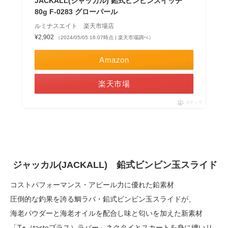
JACKALL(ジャッカル) 鉛式ビンビンスイッチ
80g F-0283 グローパール
ルミナスエイト 楽天市場店
¥2,902
（2024/05/05 16:07時点 | 楽天市場調べ）
Amazon
楽天市場
ポチップ
ジャッカル(JACKALL)
鉛式ビンビン玉スライド
コストパフォーマンス・アピール力に優れた鉛素材
圧倒的な釣果を誇る鯛ラバ・鉛式ビンビン玉スライドが、
海老パウダーと海老オイルを配合し味と匂いを加えた新素材
「T+（tasteプラス）ラバー」ネクタイとスカートを身に纏いリ