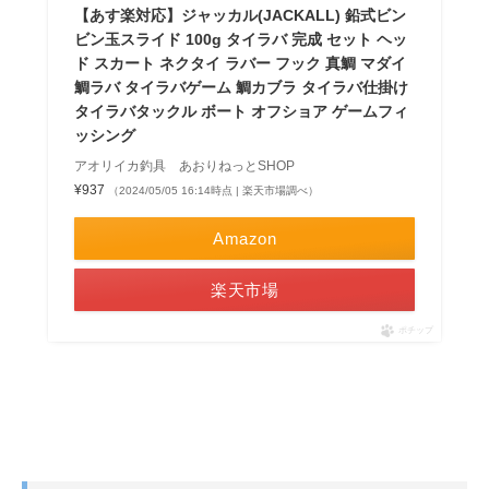
【あす楽対応】ジャッカル(JACKALL) 鉛式ビン
ビン玉スライド 100g タイラバ 完成 セット ヘッ
ド スカート ネクタイ ラバー フック 真鯛 マダイ
鯛ラバ タイラバゲーム 鯛カブラ タイラバ仕掛け
タイラバタックル ボート オフショア ゲームフィ
ッシング
アオリイカ釣具 あおりねっとSHOP
¥937
（2024/05/05 16:14時点 | 楽天市場調べ）
Amazon
楽天市場
ポチップ