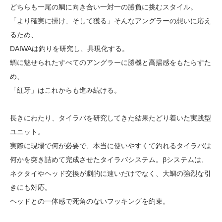
どちらも一尾の鯛に向き合い一対一の勝負に挑むスタイル。
「より確実に掛け、そして獲る」そんなアングラーの想いに応え
るため、
DAIWAは釣りを研究し、具現化する。
鯛に魅せられたすべてのアングラーに勝機と高揚感をもたらすた
め、
「紅牙」はこれからも進み続ける。
長きにわたり、タイラバを研究してきた結果たどり着いた実践型
ユニット。
実際に現場で何が必要で、本当に使いやすくて釣れるタイラバは
何かを突き詰めて完成させたタイラバシステム。βシステムは、
ネクタイやヘッド交換が劇的に速いだけでなく、大鯛の強烈な引
きにも対応。
ヘッドとの一体感で死角のないフッキングを約束。