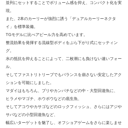
並列にセットすることでボリューム感を抑え、コンパクト化を実
現。
また、2本のカーリーが強烈に誘う「デュアルカーリーネクタ
イ」を標準装備。
TGモデルに比べアピール力を高めています。
整流効果を発揮する流線型ボディをぶら下がり式にセッティン
グ。
水の抵抗を抑えることによって、二枚潮にも負けない速いフォー
ル、
そしてファストリトリーブでもバランスを崩さない安定したアク
ションを可能にしました。
マダイはもちろん、ブリやカンパチなどの中・大型回遊魚に、
ヒラメやマゴチ、ホウボウなどの底生魚、
そしてアコウやカサゴなどのロックフィッシュ、さらにはアジや
サバなどの小型回遊魚など、
幅広いターゲットを魅了し、オフショアゲームをさらに楽しませ