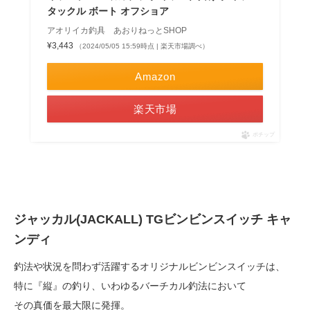
タックル ボート オフショア
アオリイカ釣具 あおりねっとSHOP
¥3,443
（2024/05/05 15:59時点 | 楽天市場調べ）
Amazon
楽天市場
ポチップ
ジャッカル(JACKALL) TGビンビンスイッチ キャ
ンディ
釣法や状況を問わず活躍するオリジナルビンビンスイッチは、
特に『縦』の釣り、いわゆるバーチカル釣法において
その真価を最大限に発揮。