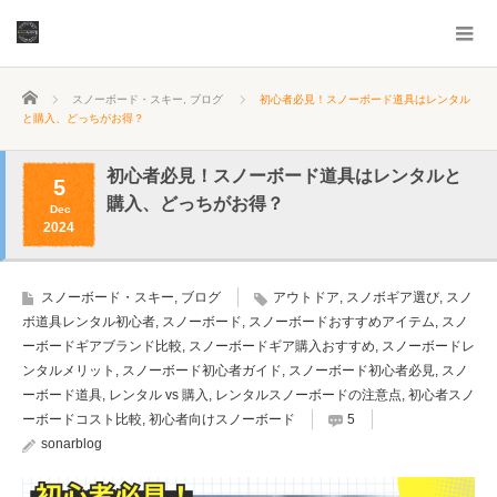
ホーム
スノーボード・スキー
,
ブログ
初心者必見！スノーボード道具はレンタル
と購入、どっちがお得？
初心者必見！スノーボード道具はレンタルと
5
購入、どっちがお得？
Dec
2024
スノーボード・スキー
,
ブログ
アウトドア
,
スノボギア選び
,
スノ
ボ道具レンタル初心者
,
スノーボード
,
スノーボードおすすめアイテム
,
スノ
ーボードギアブランド比較
,
スノーボードギア購入おすすめ
,
スノーボードレ
ンタルメリット
,
スノーボード初心者ガイド
,
スノーボード初心者必見
,
スノ
ーボード道具
,
レンタル vs 購入
,
レンタルスノーボードの注意点
,
初心者スノ
ーボードコスト比較
,
初心者向けスノーボード
5
sonarblog