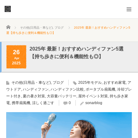
ホーム
その他(日用品・車など)
,
ブログ
2025年 最新！おすすめハンディファン5
選【持ち歩きに便利＆機能性も◎】
2025年 最新！おすすめハンディファン5選
26
【持ち歩きに便利＆機能性も◎】
Apr
2025
その他(日用品・車など)
,
ブログ
2025年モデル
,
おすすめ家電
,
ア
ウトドア
,
ハンディファン
,
ハンディファン比較
,
ポータブル扇風機
,
冷却プレ
ート付き
,
夏の暑さ対策
,
大容量バッテリー
,
屋外イベント対策
,
持ち歩き家
電
,
携帯扇風機
,
涼しく過ごす
0
sonarblog