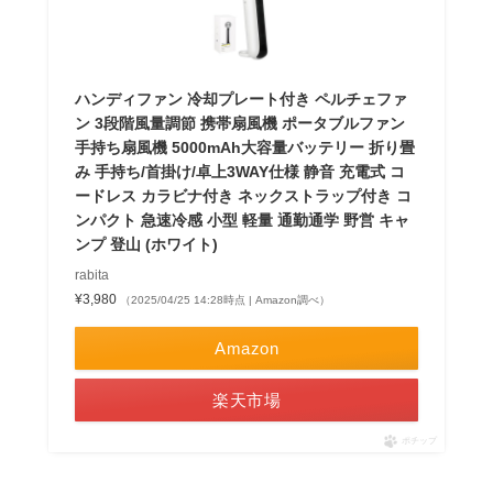
ハンディファン 冷却プレート付き ペルチェファ
ン 3段階風量調節 携帯扇風機 ポータブルファン
手持ち扇風機 5000mAh大容量バッテリー 折り畳
み 手持ち/首掛け/卓上3WAY仕様 静音 充電式 コ
ードレス カラビナ付き ネックストラップ付き コ
ンパクト 急速冷感 小型 軽量 通勤通学 野営 キャ
ンプ 登山 (ホワイト)
rabita
¥3,980
（2025/04/25 14:28時点 | Amazon調べ）
Amazon
楽天市場
ポチップ