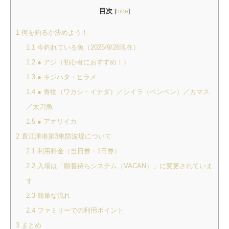
目次
[
hide
]
1
何を釣るか決めよう！
1.1
今釣れている魚（2025/9/28現在）
1.2
● アジ（初心者におすすめ！）
1.3
● キジハタ・ヒラメ
1.4
● 青物（ワカシ・イナダ）／シイラ（ペンペン）／カマス
／太刀魚
1.5
● アオリイカ
2
直江津港第3東防波堤について
2.1
利用料金（当日券・1日券）
2.2
入場は「順番待ちシステム（VACAN）」に変更されていま
す
2.3
簡単な流れ
2.4
ファミリーでの利用ポイント
3
まとめ