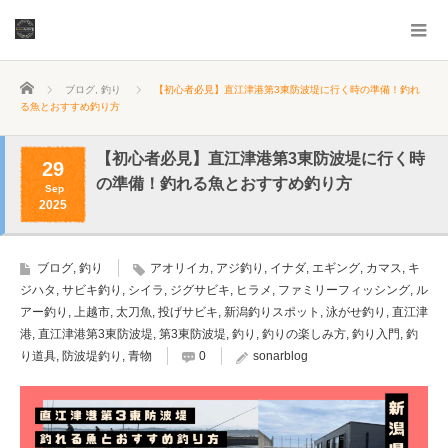
ホーム
ブログ
,
釣り
【初心者必見】直江津港第3東防波堤に行く時の準備！釣れ
る魚とおすすめ釣り方
【初心者必見】直江津港第3東防波堤に行く時
29
の準備！釣れる魚とおすすめ釣り方
Sep
2025
ブログ
,
釣り
アオリイカ
,
アジ釣り
,
イナダ
,
エギング
,
カマス
,
キ
ジハタ
,
サビキ釣り
,
シイラ
,
ジグサビキ
,
ヒラメ
,
ファミリーフィッシング
,
ル
アー釣り
,
上越市
,
太刀魚
,
投げサビキ
,
新潟釣りスポット
,
泳がせ釣り
,
直江津
港
,
直江津港第3東防波堤
,
第3東防波堤
,
釣り
,
釣りの楽しみ方
,
釣り入門
,
釣
り道具
,
防波堤釣り
,
青物
0
sonarblog