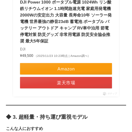
DJI Power 1000 ポータブル電源 1024Wh リン酸
鉄リチウムイオン 1.1時間急速充電 家庭用発電機
2000Wの安定出力 大容量 長寿命10年 ソーラー発
電機 世界最強の静音23dB 蓄電池 ポータブル バ
ッテリー アウトドア キャンプ RV車中泊用 節電
停電対策 防災グッズ 非常用電源 防災安全協会推
奨 最大5年保証
DJI
¥49,500
（2025/11/23 10:23時点 | Amazon調べ）
Amazon
楽天市場
ポチップ
◆ 3. 超軽量・持ち運び重視モデル
こんな人におすすめ