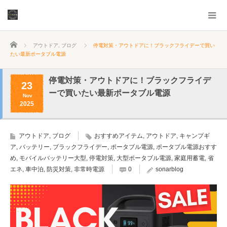
ホーム
アウトドア
,
ブログ
停電対策・アウトドアに！ブラックフライデーで買い
たい最新ポータブル電源
停電対策・アウトドアに！ブラックフライデ
23
ーで買いたい最新ポータブル電源
Nov
2025
アウトドア
,
ブログ
おすすめアイテム
,
アウトドア
,
キャンプギ
ア
,
バッテリー
,
ブラックフライデー
,
ポータブル電源
,
ポータブル電源おすす
め
,
モバイルバッテリー大型
,
停電対策
,
大型ポータブル電源
,
家庭用蓄電
,
省
エネ
,
車中泊
,
防災対策
,
非常時電源
0
sonarblog