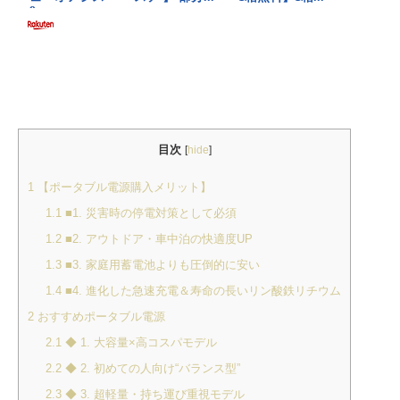
目次
[
hide
]
1
【ポータブル電源購入メリット】
1.1
■1. 災害時の停電対策として必須
1.2
■2. アウトドア・車中泊の快適度UP
1.3
■3. 家庭用蓄電池よりも圧倒的に安い
1.4
■4. 進化した急速充電＆寿命の長いリン酸鉄リチウム
2
おすすめポータブル電源
2.1
◆ 1. 大容量×高コスパモデル
2.2
◆ 2. 初めての人向け“バランス型”
2.3
◆ 3. 超軽量・持ち運び重視モデル