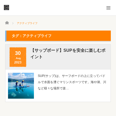
ホーム
アクティブライフ
タグ：アクティブライフ
【サップボード】SUPを安全に楽しむポ
30
イント
Aug
2023
SUP(サップ)は、サーフボードの上に立ってパド
ルで水面を漕ぐマリンスポーツです。海や湖、川
など様々な場所で楽…