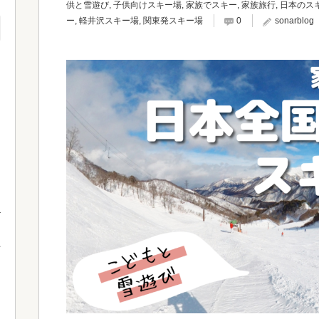
供と雪遊び
,
子供向けスキー場
,
家族でスキー
,
家族旅行
,
日本のス
ー
,
軽井沢スキー場
,
関東発スキー場
0
sonarblog
て