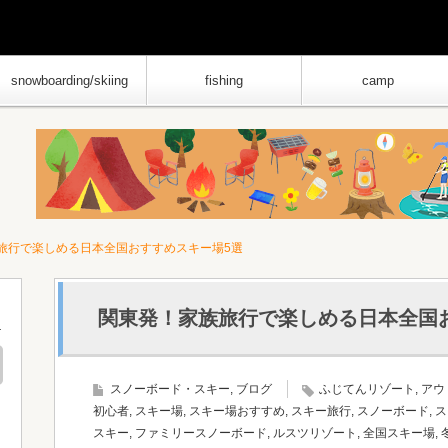
snowboarding/skiing
fishing
camp
旅行で楽しめる日本全国おすすめスキー場5選
関東発！家族旅行で楽しめる日本全国
スノーボード・スキー
,
ブログ
ふじてんリゾート
,
アウ
初心者
,
スキー場
,
スキー場おすすめ
,
スキー旅行
,
スノーボード
,
ス
スキー
,
ファミリースノーボード
,
ルスツリゾート
,
全国スキー場
,