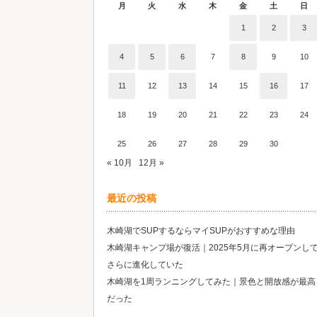
月
火
水
木
金
土
日
1
2
3
4
5
6
7
8
9
10
11
12
13
14
15
16
17
18
19
20
21
22
23
24
25
26
27
28
29
30
« 10月
12月 »
最近の投稿
木崎湖でSUPするならマイSUPがおすすめな理由
木崎湖キャンプ場が復活｜2025年5月に再オープンし
さらに進化していた
木崎湖を1周ランニングしてみた｜景色と開放感が最高
だった