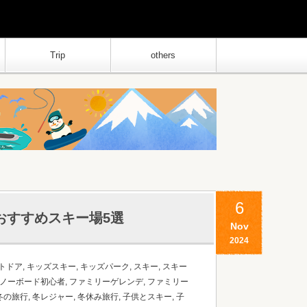
Trip
others
6
おすすめスキー場5選
Nov
2024
トドア
,
キッズスキー
,
キッズパーク
,
スキー
,
スキー
ノーボード初心者
,
ファミリーゲレンデ
,
ファミリー
冬の旅行
,
冬レジャー
,
冬休み旅行
,
子供とスキー
,
子