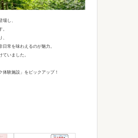
登場し、
す。
り、
非日常を味わえるのが魅力。
けていました。
ク体験施設」をピックアップ！