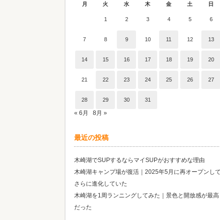
月
火
水
木
金
土
日
1
2
3
4
5
6
7
8
9
10
11
12
13
14
15
16
17
18
19
20
21
22
23
24
25
26
27
28
29
30
31
« 6月
8月 »
最近の投稿
木崎湖でSUPするならマイSUPがおすすめな理由
木崎湖キャンプ場が復活｜2025年5月に再オープンし
さらに進化していた
木崎湖を1周ランニングしてみた｜景色と開放感が最高
だった