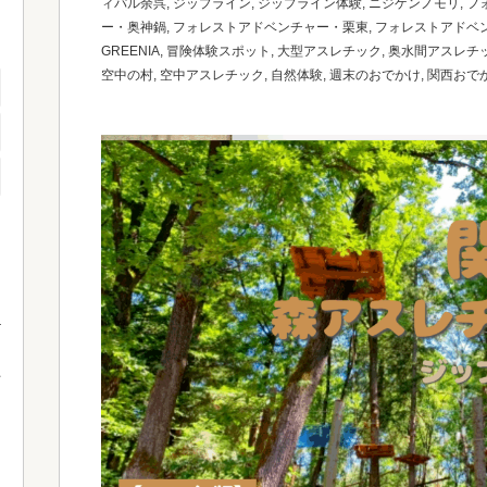
ィパル余呉
,
ジップライン
,
ジップライン体験
,
ニジゲンノモリ
,
フ
ー・奥神鍋
,
フォレストアドベンチャー・栗東
,
フォレストアドベ
GREENIA
,
冒険体験スポット
,
大型アスレチック
,
奥水間アスレチ
空中の村
,
空中アスレチック
,
自然体験
,
週末のおでかけ
,
関西おで
て