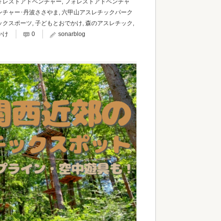
ォレストアドベンチャー
,
フォレストアドベンチャ
ンチャー･丹波ささやま
,
六甲山アスレチックパーク
ックスポーツ
,
子どもとおでかけ
,
森のアスレチック
,
かけ
0
sonarblog