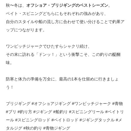
秋〜冬は、
オフショア・ブリジギングのベストシーズン
。
ベイト・スピニングどちらにもそれぞれの強みがあり、
自分のスタイルや船の流し方に合わせて使い分けることで釣果ア
ップにつながります。
ワンピッチジャークでひたすらシャクリ続け、
その末に訪れる「ドンッ！」という衝撃こそ、この釣りの醍醐
味。
防寒と体力の準備を万全に、最高の1本を仕留めに行きましょ
う！
ブリジギング #オフショアジギング #ワンピッチジャーク #青物
#ブリ #釣り方 #ジギング #船釣り #スピニングリール #ベイトリ
ール #スピニングロッド #ベイトロッド #ジギングタックル #メ
タルジグ #秋の釣り #青物ジギング