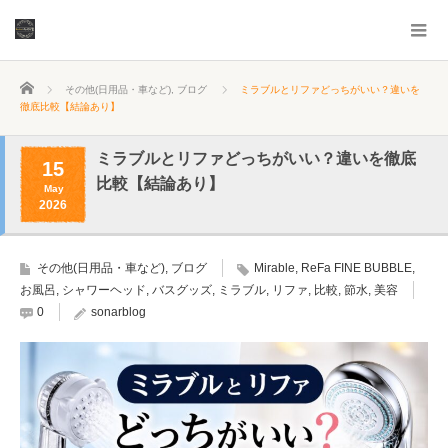
ホーム
その他(日用品・車など)
,
ブログ
ミラブルとリファどっちがいい？違いを
徹底比較【結論あり】
ミラブルとリファどっちがいい？違いを徹底
15
比較【結論あり】
May
2026
その他(日用品・車など)
,
ブログ
Mirable
,
ReFa FINE BUBBLE
,
お風呂
,
シャワーヘッド
,
バスグッズ
,
ミラブル
,
リファ
,
比較
,
節水
,
美容
0
sonarblog