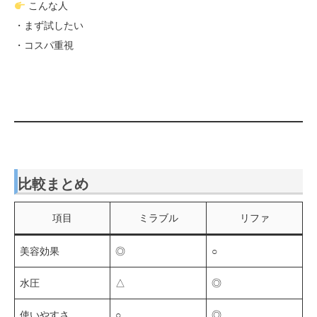
こんな人
・まず試したい
・コスパ重視
比較まとめ
項目
ミラブル
リファ
美容効果
◎
○
水圧
△
◎
使いやすさ
○
◎